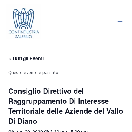
Vai
Main
al
Men
contenuto
« Tutti gli Eventi
Questo evento è passato.
Consiglio Direttivo del
Raggruppamento Di Interesse
Territoriale delle Aziende del Vallo
Di Diano
Giugno 29, 2020 @ 3:30 pm
-
5:00 pm