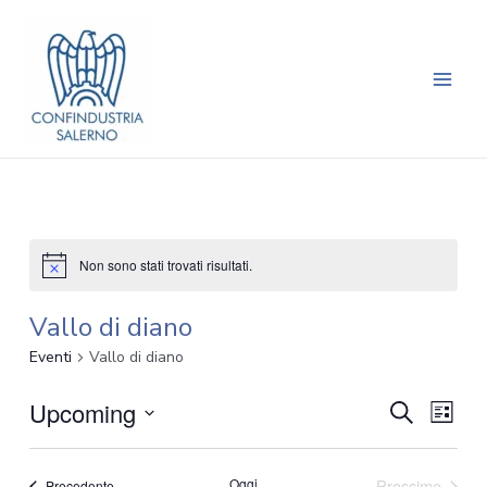
Vai
Main
al
Men
contenuto
Non sono stati trovati risultati.
Vallo di diano
Eventi
Vallo di diano
Eventi
Eve
Upcoming
Cerca
Lista
Vis
Seleziona
Ricerca
Nav
la
Oggi
Prossimo
Eventi
Precedente