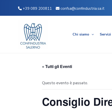
Vai
+39 089 200811
confsa@confindustria.sa.it
al
contenuto
Chi siamo
Servizi
« Tutti gli Eventi
Questo evento è passato.
Consiglio Dire