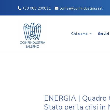
Vai
Navigazione
+39 089 200811
confsa@confindustria.sa.it
al
articoli
contenuto
Chi siamo
Servizi
ENERGIA | Quadro t
Stato per la crisi i