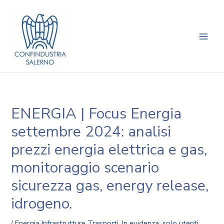
Vai
Navigazione
Main
al
articoli
Men
contenuto
ENERGIA | Focus Energia
settembre 2024: analisi
prezzi energia elettrica e gas,
monitoraggio scenario
sicurezza gas, energy release,
idrogeno.
/
Energia Infrastrutture Trasporti
,
In evidenza
,
solo utenti