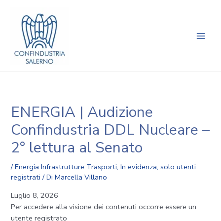
Vai
Navigazione
Main
al
articoli
Men
contenuto
ENERGIA | Audizione
Confindustria DDL Nucleare –
2° lettura al Senato
/
Energia Infrastrutture Trasporti
,
In evidenza
,
solo utenti
registrati
/ Di
Marcella Villano
Luglio 8, 2026
Per accedere alla visione dei contenuti occorre essere un
utente registrato