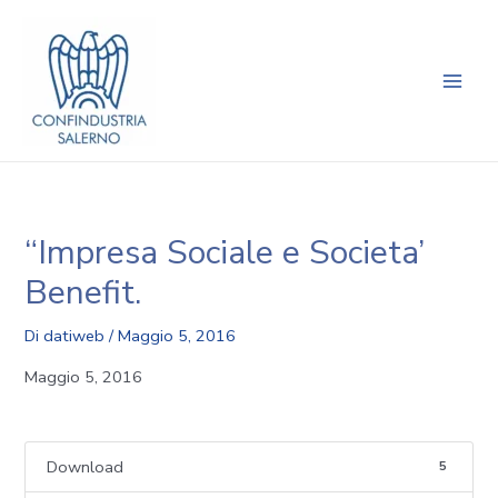
Vai
Navigazione
Main
al
articoli
Men
contenuto
“Impresa Sociale e Societa’
Benefit.
Di
datiweb
/
Maggio 5, 2016
Maggio 5, 2016
Download
5