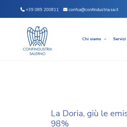
Vai
Navigazione
+39 089 200811
confsa@confindustria.sa.it
al
articoli
contenuto
Chi siamo
Servizi
La Doria, giù le emis
98%