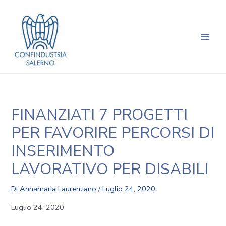
Vai
Navigazione
Main
al
articoli
Men
contenuto
FINANZIATI 7 PROGETTI
PER FAVORIRE PERCORSI DI
INSERIMENTO
LAVORATIVO PER DISABILI
Di
Annamaria Laurenzano
/
Luglio 24, 2020
Luglio 24, 2020