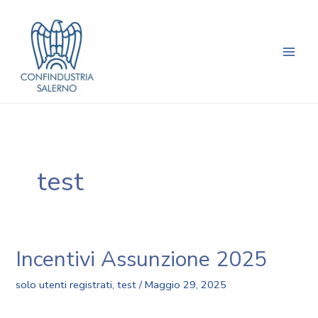
Vai
Main
al
Men
contenuto
test
Incentivi Assunzione 2025
solo utenti registrati
,
test
/
Maggio 29, 2025