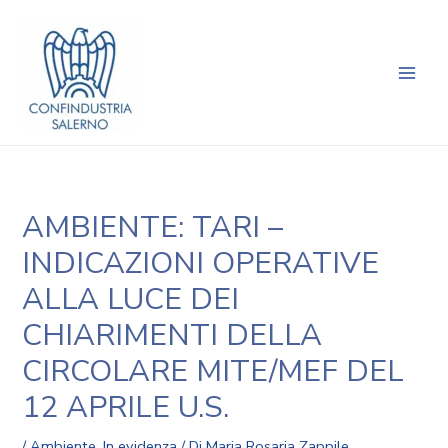
Vai
Navigazione
Main
al
articoli
Men
contenuto
AMBIENTE: TARI –
INDICAZIONI OPERATIVE
ALLA LUCE DEI
CHIARIMENTI DELLA
CIRCOLARE MITE/MEF DEL
12 APRILE U.S.
/
Ambiente
,
In evidenza
/ Di
Maria Rosaria Zappile