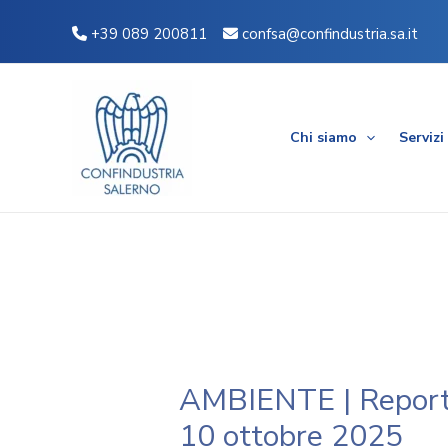
Vai
Navigazione
+39 089 200811
confsa@confindustria.sa.it
al
articoli
contenuto
Chi siamo
Servizi
AMBIENTE | Report
10 ottobre 2025