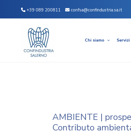
Vai
Navigazione
+39 089 200811
confsa@confindustria.sa.it
al
articoli
contenuto
Chi siamo
Servizi
AMBIENTE | prospet
Contributo ambient