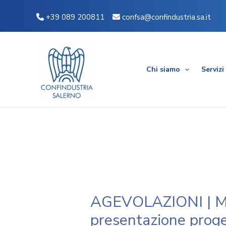
Vai
Navigazione
+39 089 200811
confsa@confindustria.sa.it
al
articoli
contenuto
Chi siamo
Servizi
AGEVOLAZIONI | Min
presentazione proge