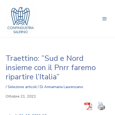
Vai
Navigazione
Main
al
articoli
Men
contenuto
Traettino: ”Sud e Nord
insieme con il Pnrr faremo
ripartire l’Italia”
/
Selezione articoli
/ Di
Annamaria Laurenzano
Ottobre 21, 2021