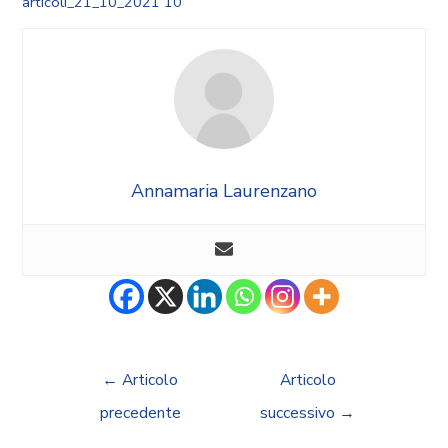
articoli_21_10_2021 10
Annamaria Laurenzano
←
Articolo
Articolo
precedente
successivo
→