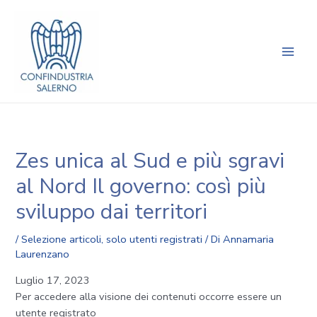
Vai
Navigazione
Main
al
articoli
Men
contenuto
Zes unica al Sud e più sgravi
al Nord Il governo: così più
sviluppo dai territori
/
Selezione articoli
,
solo utenti registrati
/ Di
Annamaria
Laurenzano
Luglio 17, 2023
Per accedere alla visione dei contenuti occorre essere un
utente registrato