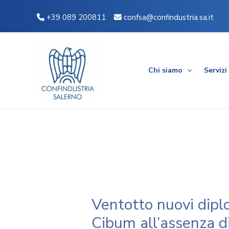
Vai
Navigazione
+39 089 200811
confsa@confindustria.sa.it
al
articoli
contenuto
Chi siamo
Servizi
Ventotto nuovi diplo
Cibum all’assenza di