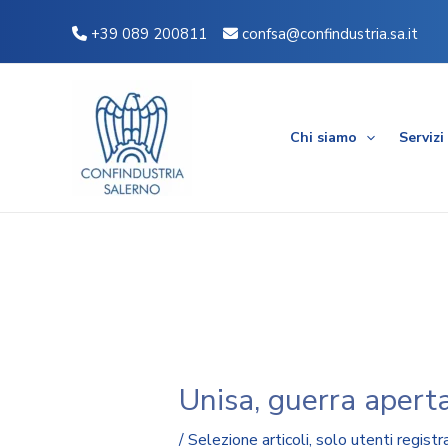
Vai
Navigazione
+39 089 200811
confsa@confindustria.sa.it
al
articoli
contenuto
Chi siamo
Servizi
Unisa, guerra aperta
/
Selezione articoli
,
solo utenti registra