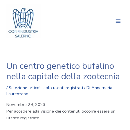
Vai
Navigazione
Main
al
articoli
Men
contenuto
Un centro genetico bufalino
nella capitale della zootecnia
/
Selezione articoli
,
solo utenti registrati
/ Di
Annamaria
Laurenzano
Novembre 29, 2023
Per accedere alla visione dei contenuti occorre essere un
utente registrato