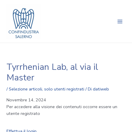
Vai
Navigazione
Main
al
articoli
Men
contenuto
Tyrrhenian Lab, al via il
Master
/
Selezione articoli
,
solo utenti registrati
/ Di
datiweb
Novembre 14, 2024
Per accedere alla visione dei contenuti occorre essere un
utente registrato
Effettua il login