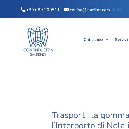
Vai
Navigazione
+39 089 200811
confsa@confindustria.sa.it
al
articoli
contenuto
Chi siamo
Servizi
Trasporti, la gomma
l’Interporto di Nola