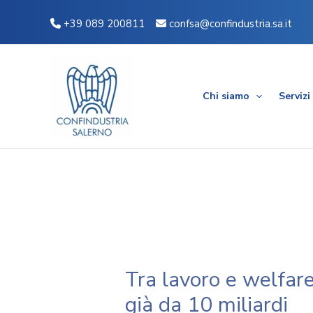
Vai
Navigazione
+39 089 200811
confsa@confindustria.sa.it
al
articoli
contenuto
Chi siamo
Servizi
Tra lavoro e welfare
già da 10 miliardi