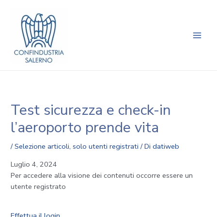
Vai
Navigazione
Main
al
articoli
Men
contenuto
Test sicurezza e check-in
l’aeroporto prende vita
/
Selezione articoli
,
solo utenti registrati
/ Di
datiweb
Luglio 4, 2024
Per accedere alla visione dei contenuti occorre essere un
utente registrato
Effettua il login