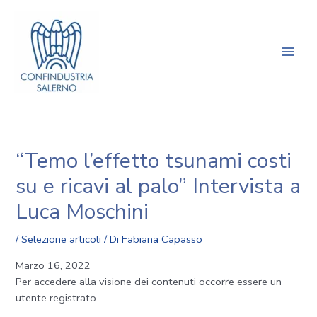
Vai
Navigazione
Main
al
articoli
Men
contenuto
“Temo l’effetto tsunami costi
su e ricavi al palo” Intervista a
Luca Moschini
/
Selezione articoli
/ Di
Fabiana Capasso
Marzo 16, 2022
Per accedere alla visione dei contenuti occorre essere un
utente registrato