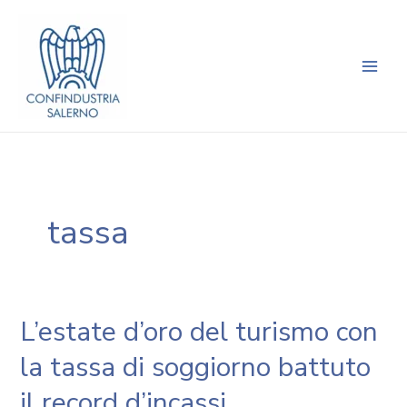
Vai
Main
al
Men
contenuto
tassa
L’estate d’oro del turismo con
la tassa di soggiorno battuto
il record d’incassi