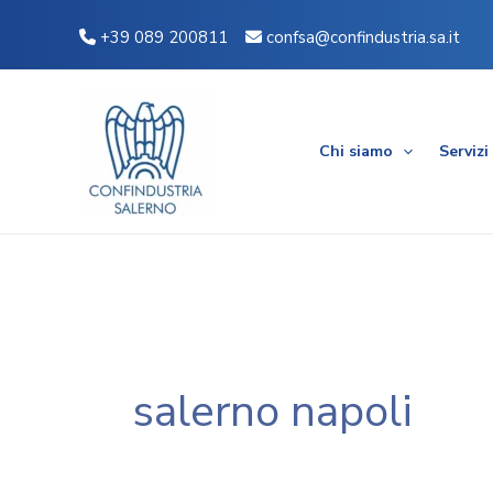
Vai
+39 089 200811
confsa@confindustria.sa.it
al
contenuto
Chi siamo
Servizi
salerno napoli