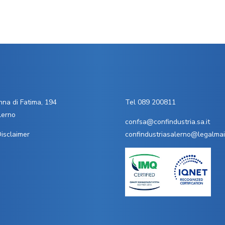
na di Fatima, 194
Tel 089 200811
lerno
confsa@confindustria.sa.it
isclaimer
confindustriasalerno@legalmail