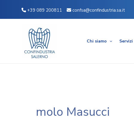
Vai
+39 089 200811
confsa@confindustria.sa.it
al
contenuto
Chi siamo
Servizi
molo Masucci