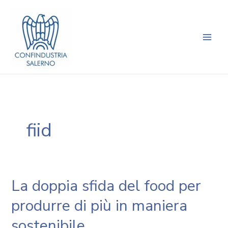
Vai
Main
al
Men
contenuto
fiid
La doppia sfida del food per
produrre di più in maniera
sostenibile