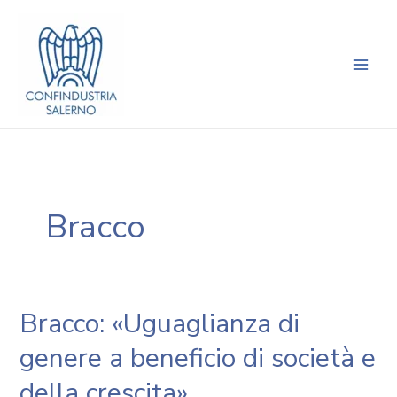
Vai
Main
al
Men
contenuto
Bracco
Bracco: «Uguaglianza di
genere a beneficio di società e
della crescita»