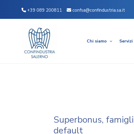
Vai
Navigazione
+39 089 200811
confsa@confindustria.sa.it
al
articoli
contenuto
Chi siamo
Servizi
Superbonus, famigli
default