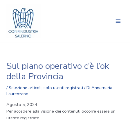
Vai
Navigazione
Main
al
articoli
Men
contenuto
Sul piano operativo c’è l’ok
della Provincia
/
Selezione articoli
,
solo utenti registrati
/ Di
Annamaria
Laurenzano
Agosto 5, 2024
Per accedere alla visione dei contenuti occorre essere un
utente registrato