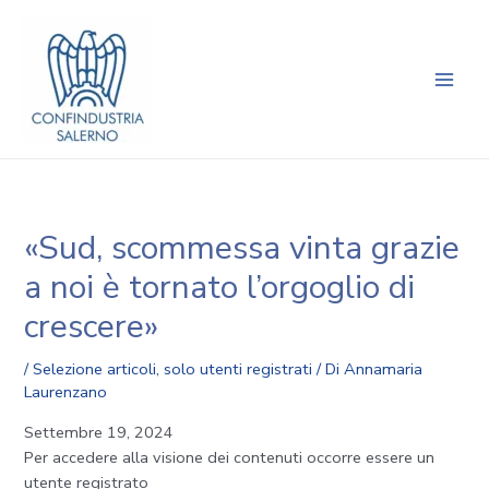
Vai
Navigazione
Main
al
articoli
Men
contenuto
«Sud, scommessa vinta grazie
a noi è tornato l’orgoglio di
crescere»
/
Selezione articoli
,
solo utenti registrati
/ Di
Annamaria
Laurenzano
Settembre 19, 2024
Per accedere alla visione dei contenuti occorre essere un
utente registrato