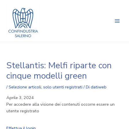
Vai
Navigazione
Main
al
articoli
Men
contenuto
Stellantis: Melfi riparte con
cinque modelli green
/
Selezione articoli
,
solo utenti registrati
/ Di
datiweb
Aprile 3, 2024
Per accedere alla visione dei contenuti occorre essere un
utente registrato
Effettua il login