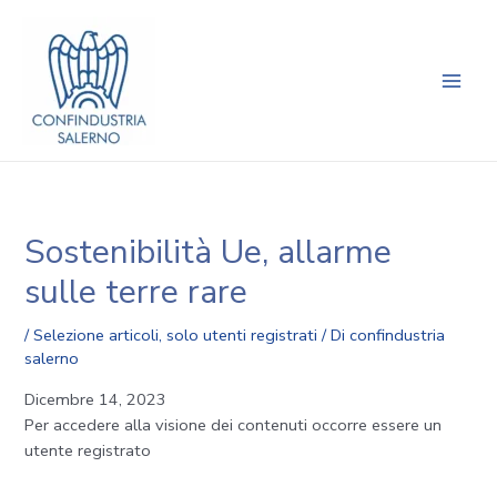
Vai
Navigazione
Main
al
articoli
Men
contenuto
Sostenibilità Ue, allarme
sulle terre rare
/
Selezione articoli
,
solo utenti registrati
/ Di
confindustria
salerno
Dicembre 14, 2023
Per accedere alla visione dei contenuti occorre essere un
utente registrato