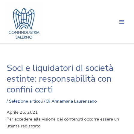
Vai
Navigazione
Main
al
articoli
Men
contenuto
Soci e liquidatori di società
estinte: responsabilità con
confini certi
/
Selezione articoli
/ Di
Annamaria Laurenzano
Aprile 26, 2021
Per accedere alla visione dei contenuti occorre essere un
utente registrato