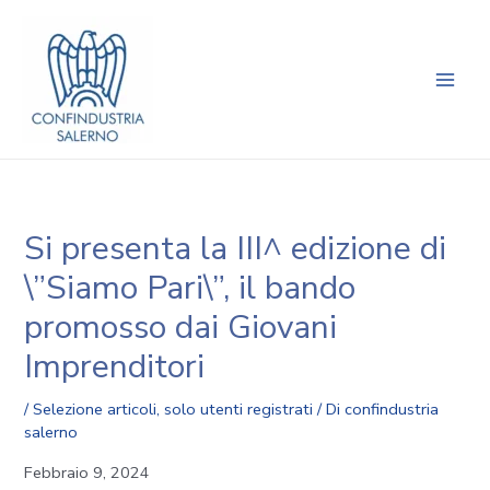
Vai
Navigazione
Main
al
articoli
Men
contenuto
Si presenta la III^ edizione di
\”Siamo Pari\”, il bando
promosso dai Giovani
Imprenditori
/
Selezione articoli
,
solo utenti registrati
/ Di
confindustria
salerno
Febbraio 9, 2024