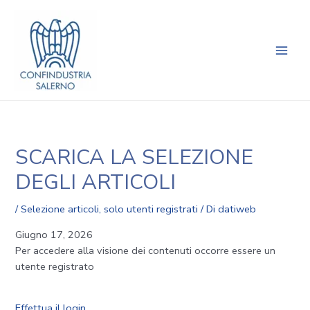
Vai
Navigazione
Main
al
articoli
Men
contenuto
SCARICA LA SELEZIONE
DEGLI ARTICOLI
/
Selezione articoli
,
solo utenti registrati
/ Di
datiweb
Giugno 17, 2026
Per accedere alla visione dei contenuti occorre essere un
utente registrato
Effettua il login