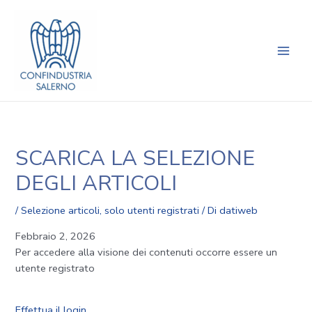
Vai
Navigazione
Main
al
articoli
Men
contenuto
SCARICA LA SELEZIONE
DEGLI ARTICOLI
/
Selezione articoli
,
solo utenti registrati
/ Di
datiweb
Febbraio 2, 2026
Per accedere alla visione dei contenuti occorre essere un
utente registrato
Effettua il login