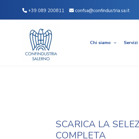
Vai
Navigazione
+39 089 200811
confsa@confindustria.sa.it
al
articoli
contenuto
Chi siamo
Servizi
SCARICA LA SELEZ
COMPLETA