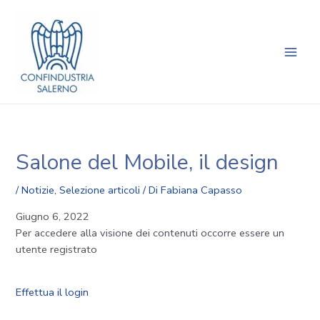
Vai
Navigazione
Main
al
articoli
Men
contenuto
Salone del Mobile, il design
/
Notizie
,
Selezione articoli
/ Di
Fabiana Capasso
Giugno 6, 2022
Per accedere alla visione dei contenuti occorre essere un
utente registrato
Effettua il login