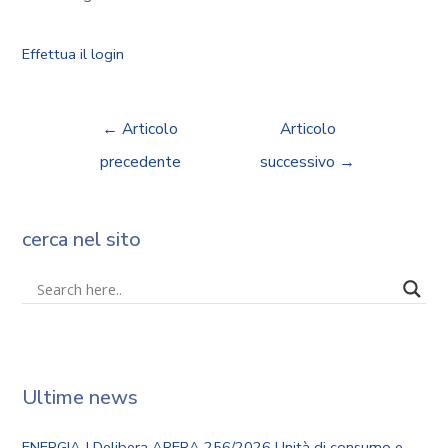
Effettua il login
←
Articolo
Articolo
precedente
successivo
→
cerca nel sito
Ultime news
ENERGIA | Delibera ARERA 256/2026 Unità di consumo e