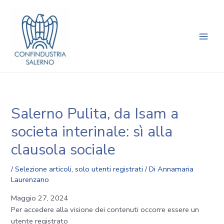
Vai
Navigazione
Main
al
articoli
Men
contenuto
Salerno Pulita, da Isam a
societa interinale: sì alla
clausola sociale
/
Selezione articoli
,
solo utenti registrati
/ Di
Annamaria
Laurenzano
Maggio 27, 2024
Per accedere alla visione dei contenuti occorre essere un
utente registrato