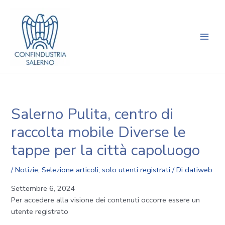
Vai
Navigazione
Main
al
articoli
Men
contenuto
Salerno Pulita, centro di
raccolta mobile Diverse le
tappe per la città capoluogo
/
Notizie
,
Selezione articoli
,
solo utenti registrati
/ Di
datiweb
Settembre 6, 2024
Per accedere alla visione dei contenuti occorre essere un
utente registrato