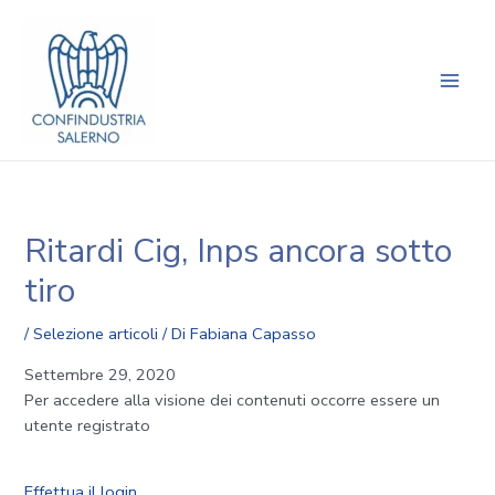
Vai
Navigazione
Main
al
articoli
Men
contenuto
Ritardi Cig, Inps ancora sotto
tiro
/
Selezione articoli
/ Di
Fabiana Capasso
Settembre 29, 2020
Per accedere alla visione dei contenuti occorre essere un
utente registrato
Effettua il login