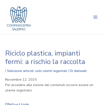
Vai
Navigazione
Main
al
articoli
Men
contenuto
Riciclo plastica, impianti
fermi: a rischio la raccolta
/
Selezione articoli
,
solo utenti registrati
/ Di
datiweb
Novembre 12, 2025
Per accedere alla visione dei contenuti occorre essere un
utente registrato
Effettua il login