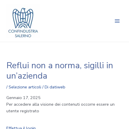
Vai
Navigazione
Main
al
articoli
Men
contenuto
Reflui non a norma, sigilli in
un’azienda
/
Selezione articoli
/ Di
datiweb
Gennaio 17, 2025
Per accedere alla visione dei contenuti occorre essere un
utente registrato
Effettua il login