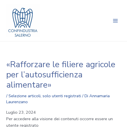
Vai
Navigazione
Main
al
articoli
Men
contenuto
«Rafforzare le filiere agricole
per l’autosufficienza
alimentare»
/
Selezione articoli
,
solo utenti registrati
/ Di
Annamaria
Laurenzano
Luglio 23, 2024
Per accedere alla visione dei contenuti occorre essere un
utente registrato