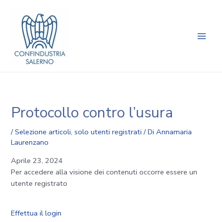
Vai
Navigazione
Main
al
articoli
Men
contenuto
Protocollo contro l’usura
/
Selezione articoli
,
solo utenti registrati
/ Di
Annamaria
Laurenzano
Aprile 23, 2024
Per accedere alla visione dei contenuti occorre essere un
utente registrato
Effettua il login