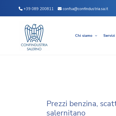
Vai
Navigazione
+39 089 200811
confsa@confindustria.sa.it
al
articoli
contenuto
Chi siamo
Servizi
Prezzi benzina, scatt
salernitano