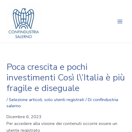
Vai
Navigazione
Main
al
articoli
Men
contenuto
Poca crescita e pochi
investimenti Così l\’Italia è più
fragile e diseguale
/
Selezione articoli
,
solo utenti registrati
/ Di
confindustria
salerno
Dicembre 6, 2023
Per accedere alla visione dei contenuti occorre essere un
utente registrato