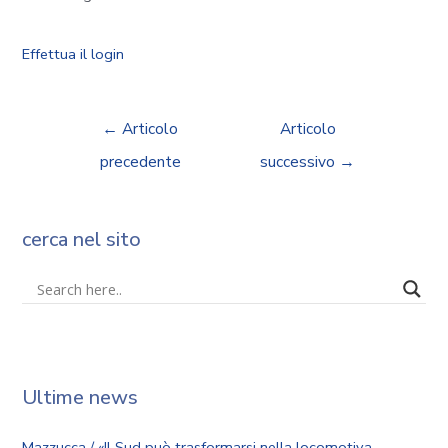
Effettua il login
←
Articolo
Articolo
precedente
successivo
→
cerca nel sito
Ultime news
Mazzucca / «Il Sud può trasformarsi nella locomotiva