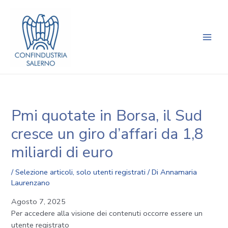
Vai
Navigazione
Main
al
articoli
Men
contenuto
Pmi quotate in Borsa, il Sud
cresce un giro d’affari da 1,8
miliardi di euro
/
Selezione articoli
,
solo utenti registrati
/ Di
Annamaria
Laurenzano
Agosto 7, 2025
Per accedere alla visione dei contenuti occorre essere un
utente registrato